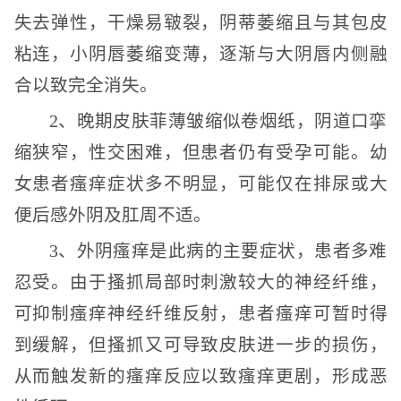
失去弹性，干燥易皲裂，阴蒂萎缩且与其包皮
粘连，小阴唇萎缩变薄，逐渐与大阴唇内侧融
合以致完全消失。
2、晚期皮肤菲薄皱缩似卷烟纸，阴道口挛
缩狭窄，性交困难，但患者仍有受孕可能。幼
女患者瘙痒症状多不明显，可能仅在排尿或大
便后感外阴及肛周不适。
3、外阴瘙痒是此病的主要症状，患者多难
忍受。由于搔抓局部时刺激较大的神经纤维，
可抑制瘙痒神经纤维反射，患者瘙痒可暂时得
到缓解，但搔抓又可导致皮肤进一步的损伤，
从而触发新的瘙痒反应以致瘙痒更剧，形成恶