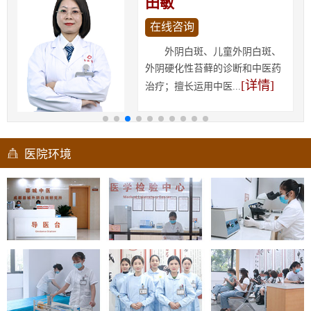
田敏
在线咨询
外阴白斑、儿童外阴白斑、
外阴硬化性苔藓的诊断和中医药
[详情]
治疗；擅长运用中医...
医院环境