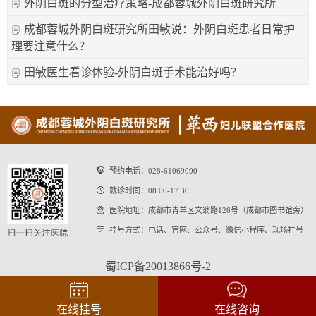
外阴白斑的分型治疗策略-成都蓉城外阴白斑研究所
成都蓉城外阴白斑研究所田敏说：外阴白斑患者日常护
理要注意什么？
田敏医生看诊体验-外阴白斑手术能治好吗？
预约电话：
028-61069090
就诊时间：08:00-17:30
医院地址：成都市青羊区文翁路126号（成都市图书馆旁）
挂号方式：电话、官网、公众号、微信小程序、现场挂号
蜀ICP备20013866号-2
在线挂号
在线咨询