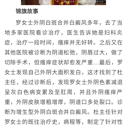
锦旗故事
罗女士外阴白斑合并白癜风多年，去了当
地多家医院看诊治疗，医生告诉她是妇科炎
症，治疗一段时间，瘙痒并无好转。之后又在
其他医院被诊断为阴道松弛，阴唇过大，做了
切除手术，但瘙痒症状却愈发严重…最后，罗
女士发现自己外阴大面积发白，这才找到了杜
主任，经过诊断后，发现罗女士外阴色素减退
呈灰白色病变累及至肛周，并且外阴瘙痒严
重，外阴皮肤增粗增厚，阴道口多处裂口。诊
断为增生型外阴白斑合并白癜风。杜主任针对
罗女士的既往治疗史，病程等，制定了针对性