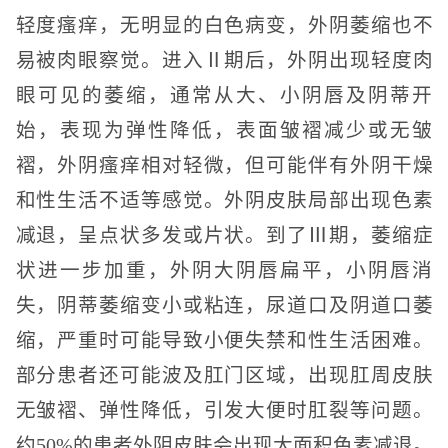
轻度瘙痒，无明显的白色病变，外阴萎缩也不
易被肉眼察觉。进入Ⅱ期后，外阴出现轻度肉
眼可见的萎缩，通常从大、小阴唇及阴蒂开
始，表现为弹性降低，表面皱褶减少或无皱
褶，外阴瘙痒相对轻微，但可能伴有外阴干燥
和性生活不适等感觉。外阴皮肤局部出现色素
减退，呈点状多发或片状。到了Ⅲ期，萎缩症
状进一步加重，外阴大阴唇扁平，小阴唇消
失，阴蒂萎缩变小或粘连，尿道口及阴道口萎
缩，严重时可能导致小便失禁和性生活困难。
部分患者还可能波及肛门区域，出现肛周皮肤
无皱褶、弹性降低，引发大便时肛裂等问题。
约50%的患者外阴皮肤会出现大面积色素减退。