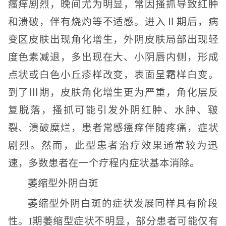
瘙痒剧烈，晚间尤为明显，常因搔抓导致红肿
和溃破，伴有烧灼等不适感。进入Ⅱ期后，病
变区皮肤出现角化增生，外阴皮肤局部出现轻
度色素减退，多出现在大、小阴唇内侧，形成
点状或白色小丘疹样改变，表面呈霜样白变。
到了Ⅲ期，皮肤角化增生更为严重，角化层反
复脱落，搔抓可能引发外阴红肿、水肿、皲
裂、溃破糜烂，患者常感瘙痒伴随疼痛，症状
剧烈。然而，此型患者治疗效果通常较为迅
速，多数患者在一个疗程内症状基本消除。
​萎缩型外阴白斑
萎缩型外阴白斑的症状发展同样具有阶段
性。I期萎缩型症状不明显，部分患者可能仅有