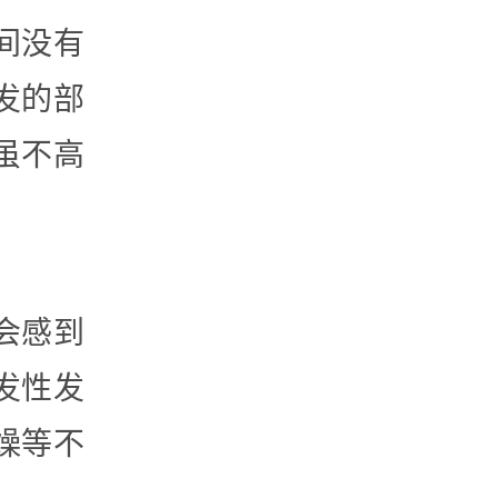
间没有
发的部
虽不高
会感到
发性发
燥等不