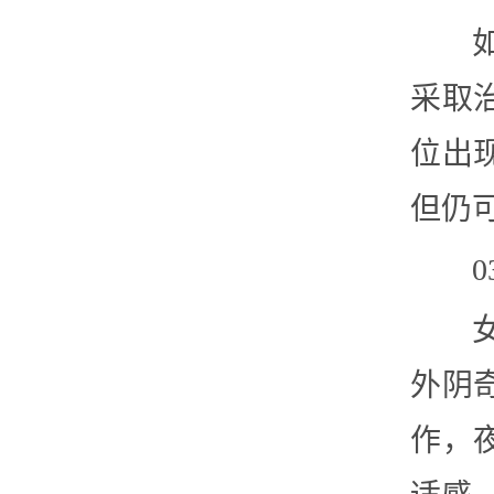
采取
位出
但仍
外阴
作，