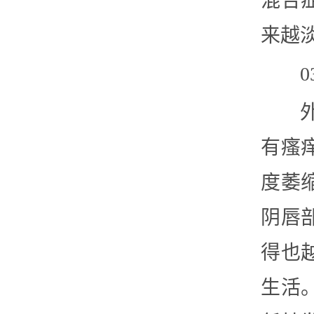
混合
来越
有瘙
度萎
阴唇
得也
生活