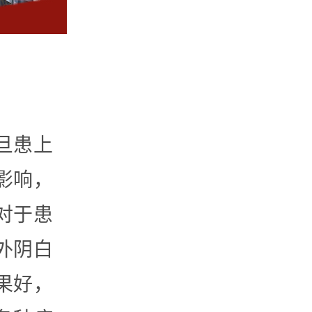
旦患上
影响，
对于患
外阴白
果好，