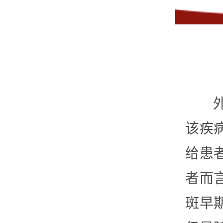
该疾
给患
者而
斑早