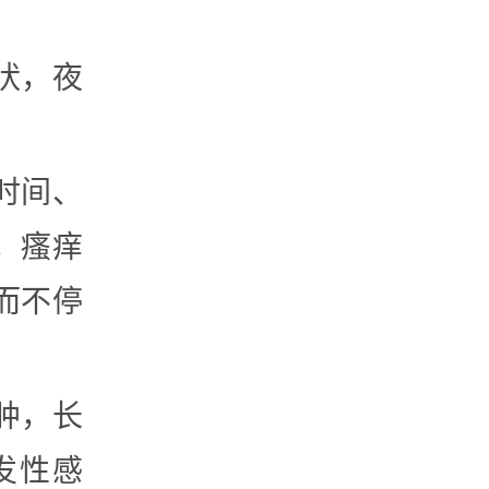
状，夜
时间、
，瘙痒
而不停
肿，长
发性感