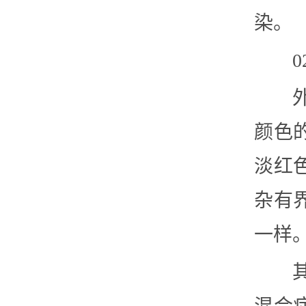
染。
颜色
淡红
杂有
一样