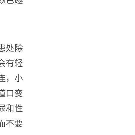
颜色越
患处除
会有轻
连，小
道口变
尿和性
而不要