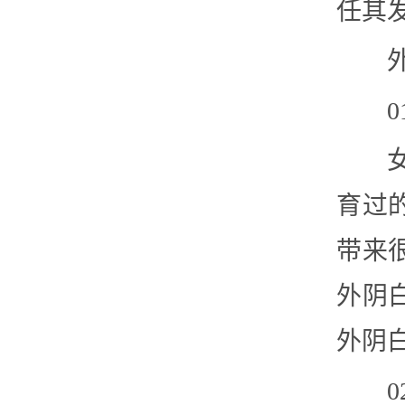
任其
育过
带来
外阴
外阴