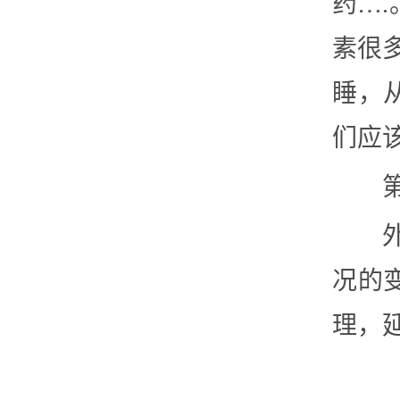
药…
素很
睡，
们应
况的
理，