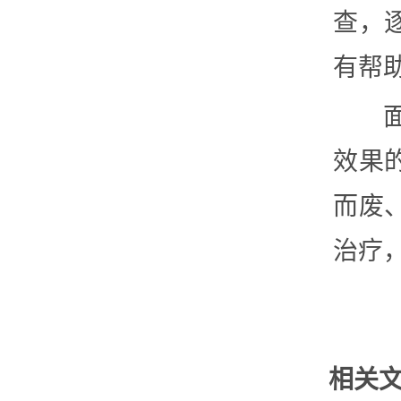
查，
有帮
效果
而废
治疗
相关