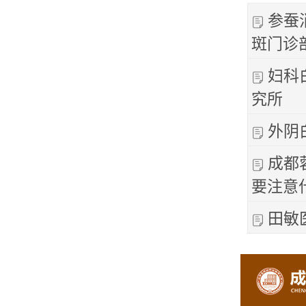
参蚕
斑门诊
妇科
究所
外阴
成都
要注意
田敏