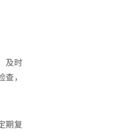
，及时
检查，
定期复