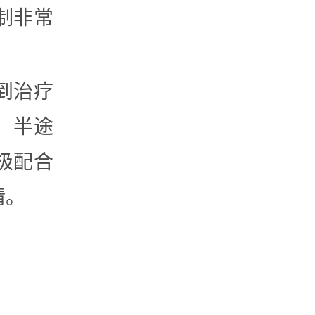
制非常
到治疗
、半途
极配合
情。