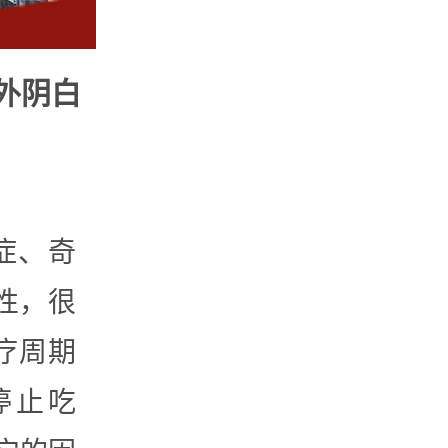
外阴白
症、奇
性，很
疗周期
停止吃