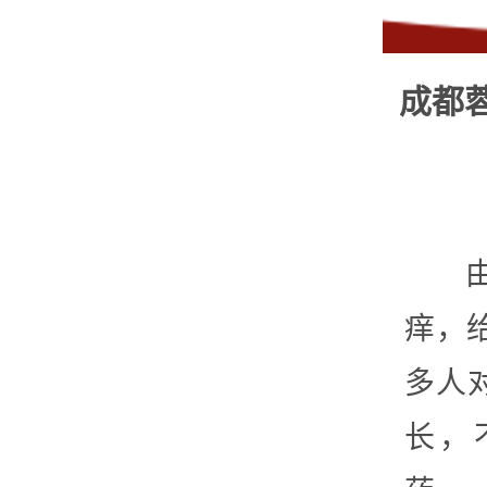
成都
痒，
多人
长，