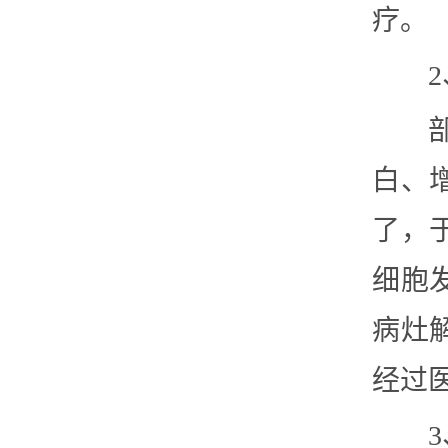
疗。
白、
了，
细胞
病灶
经过