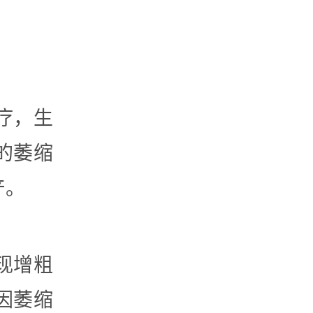
疗，生
的萎缩
产。
现增粗
因萎缩