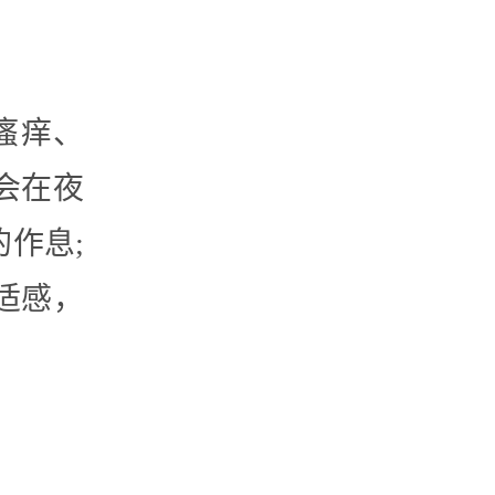
瘙痒、
会在夜
作息;
适感，