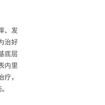
痒、发
为治好
基底层
表内里
治疗，
药。