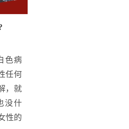
?
白色病
性任何
解，就
也没什
女性的