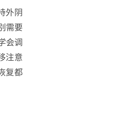
持外阴
别需要
学会调
移注意
恢复都