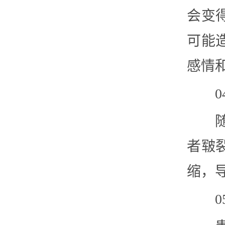
会变
可能
感情
者皲
缩，