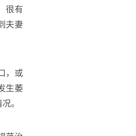
，很有
到夫妻
口，或
发生萎
情况。