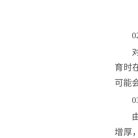
育时
可能
增厚