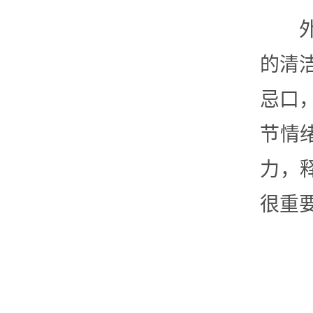
的清
忌口
节情
力，
很重