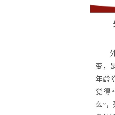
变，
年龄
觉得
么”