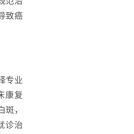
规范治
导致癌
择专业
床康复
白斑，
就诊治