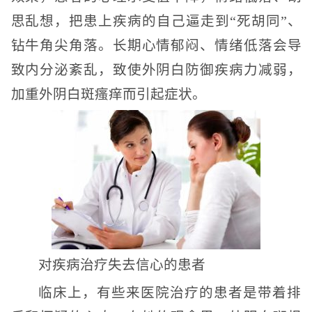
思乱想，把患上疾病的自己逼走到“死胡同”、
钻牛角尖角落。长期心情郁闷、情绪低落会导
致内分泌紊乱，致使外阴白防御疾病力减弱，
加重外阴白斑瘙痒而引起症状。
对疾病治疗失去信心的患者
临床上，有些来医院治疗的患者是带着排