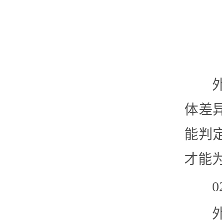
体差
能判
才能