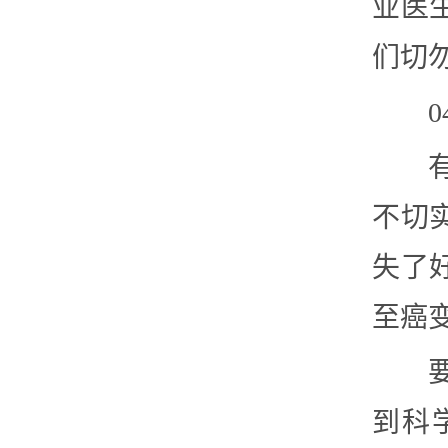
业医
们切
不切
失了
至癌
到科