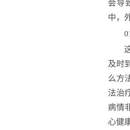
会导
中，
及时
么方
法治
病情
心健