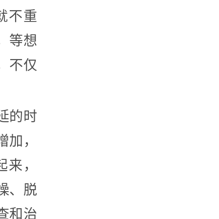
就不重
，等想
，不仅
。
延的时
增加，
起来，
燥、脱
查和治