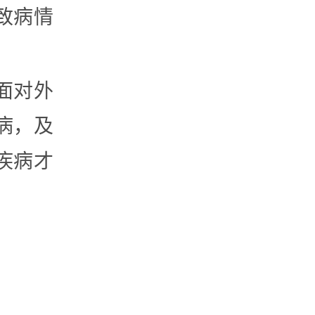
致病情
面对外
病，及
疾病才