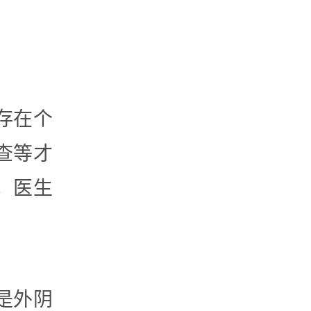
存在个
查等才
，医生
是外阴