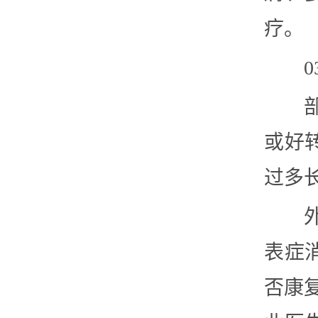
疗。
或好
过多
表症
否康