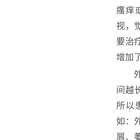
瘙痒
视，
要治
增加
间越
所以
如：
屑、