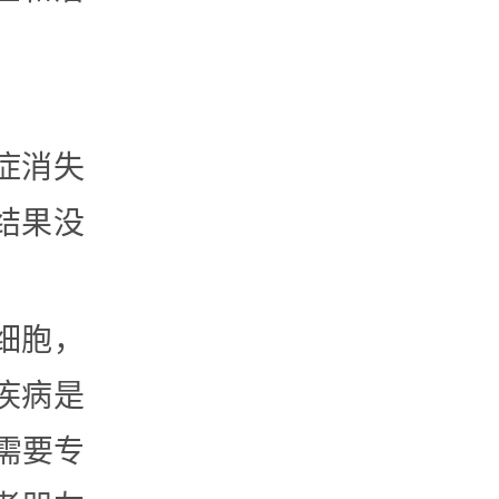
症消失
结果没
细胞，
疾病是
需要专