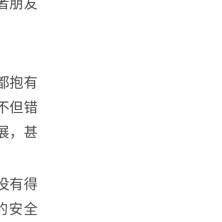
者朋友
都抱有
不但错
展，甚
没有得
的安全