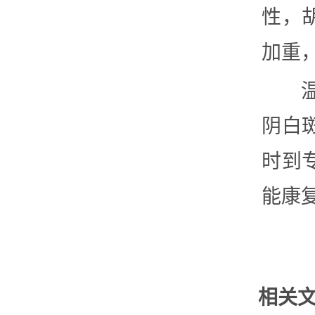
性，
加重
阴白
时到
能康
相关