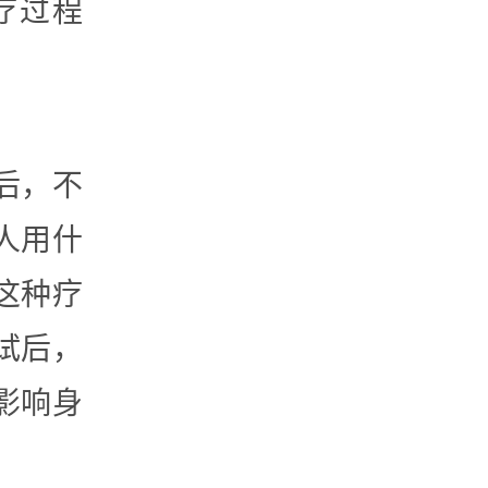
疗过程
后，不
人用什
这种疗
试后，
影响身