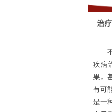
治疗
疾病
果，
有可
是一