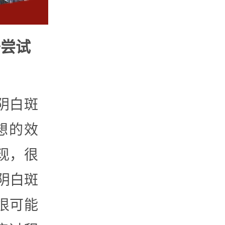
去尝试
阴白斑
想的效
现，很
阴白斑
很可能