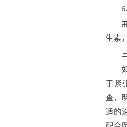
生素
于紧
查，
适的
配合