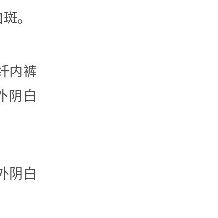
白斑。
纤内裤
外阴白
外阴白