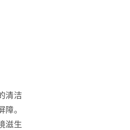
的清洁
屏障。
境滋生