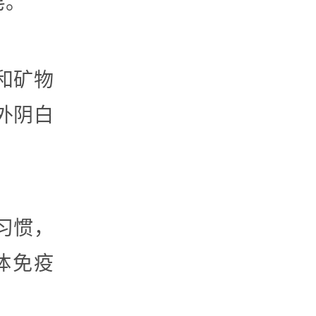
皂。
和矿物
外阴白
习惯，
体免疫