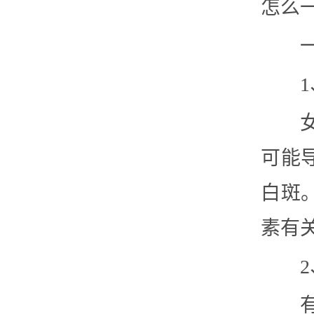
怎么
可能
白斑
素有