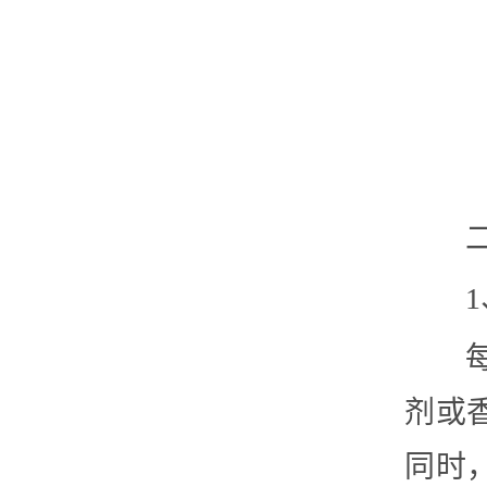
剂或
同时