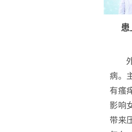
患
病。
有瘙
影响
带来