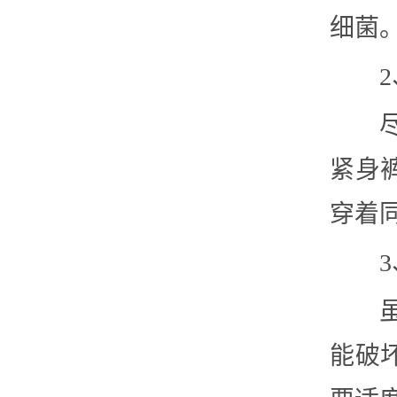
细菌
紧身
穿着
能破