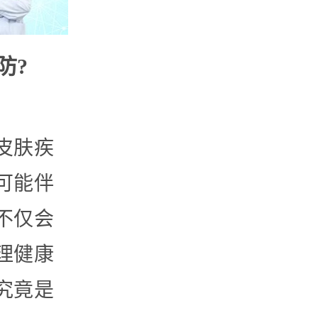
防?
皮肤疾
可能伴
不仅会
理健康
究竟是