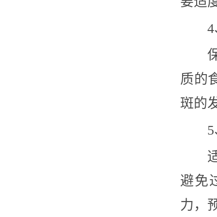
要适
质的
斑的
避免
力，