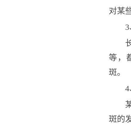
对某
等，
斑。
斑的