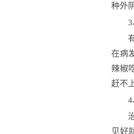
种外
在病
辣椒
赶不
见好