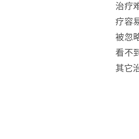
治疗
疗容
被忽
看不
其它