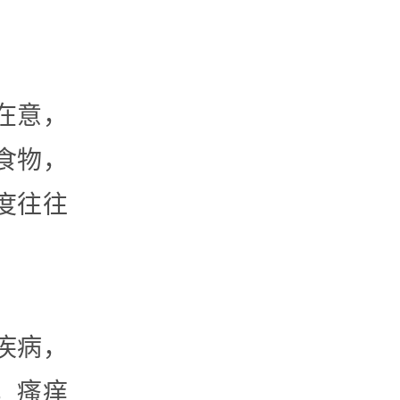
。
在意，
食物，
度往往
疾病，
，瘙痒