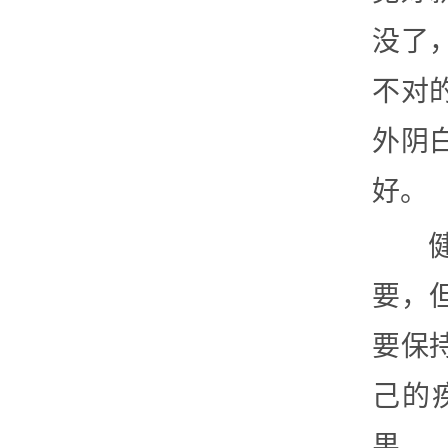
没了
不对
外阴
好。
要，
要保
己的
果。