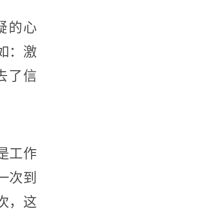
疑的心
如：激
去了信
是工作
一次到
次，这