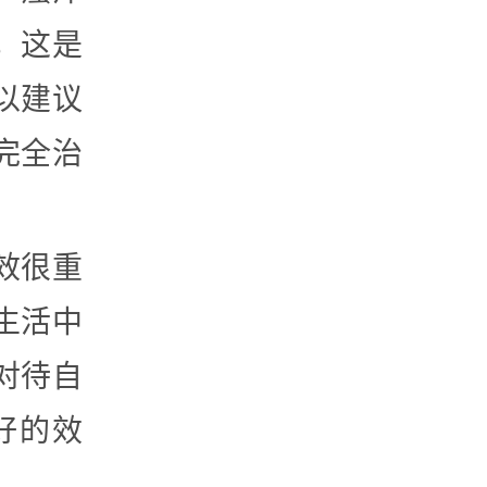
，这是
以建议
完全治
效很重
生活中
对待自
好的效