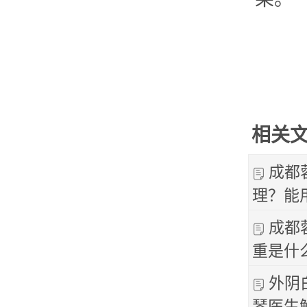
相关
成都
理？能
成都
重是什
外阴
琴医生