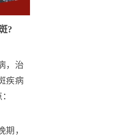
斑?
病，治
斑疾病
点：
晚期，