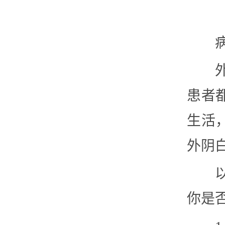
患者
生活
外阴
你是