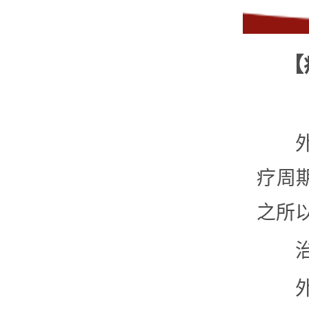
【
疗周
之所