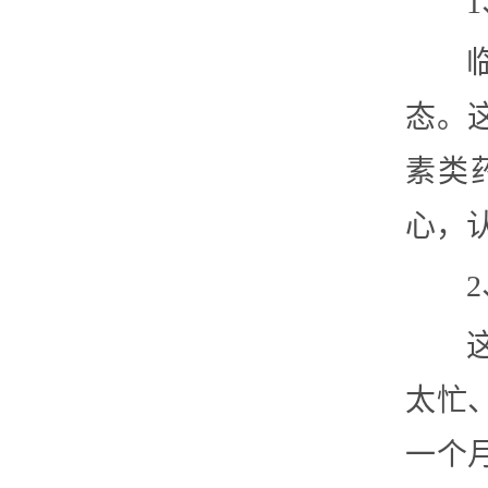
态。
素类
心，
太忙
一个