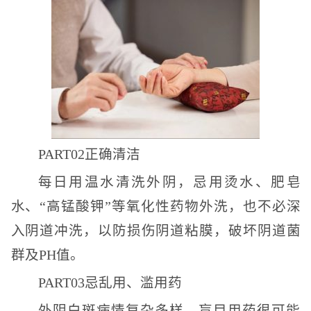
PART02正确清洁
每日用温水清洗外阴，忌用烫水、肥皂
水、“高锰酸钾”等氧化性药物外洗，也不必深
入阴道冲洗，以防损伤阴道粘膜，破坏阴道菌
群及PH值。
PART03忌乱用、滥用药
外阴白斑病情复杂多样，盲目用药很可能