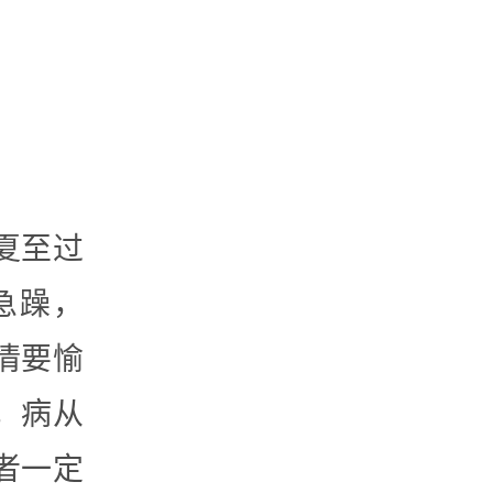
夏至过
急躁，
情要愉
，病从
者一定