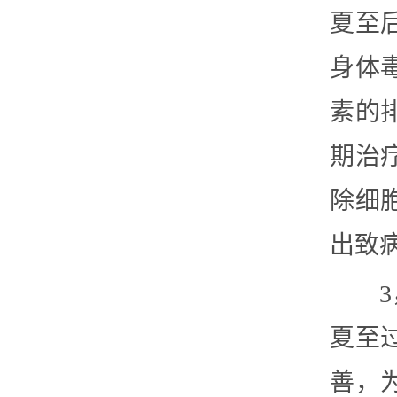
夏至
身体
素的
期治
除细
出致
夏至
善，