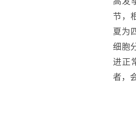
高发
节，
夏为
细胞
进正
者，