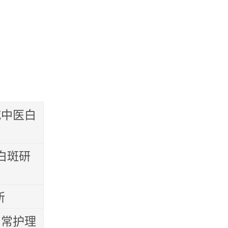
城中医白
白斑研
所
日常护理