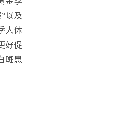
黄金季
”以及
季人体
更好促
白斑患