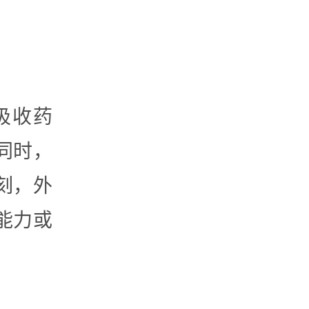
吸收药
同时，
刻，外
能力或
。