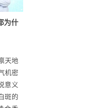
都为什
禀天地
气机密
说意义
白斑的