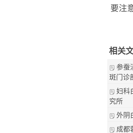
要注
相关
参蚕
斑门诊
妇科
究所
外阴
成都