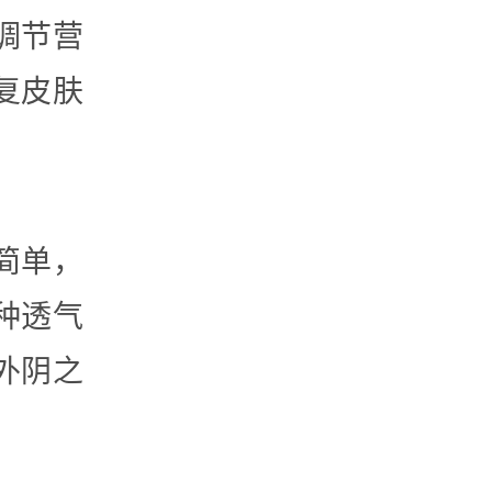
调节营
复皮肤
简单，
种透气
外阴之