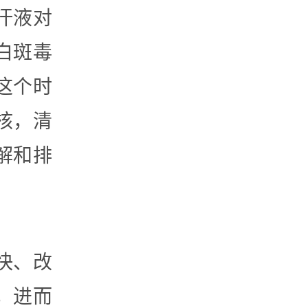
汗液对
白斑毒
这个时
核，清
解和排
快、改
，进而