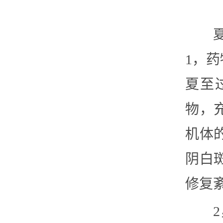
1，
夏至
物，
机体
阴白
修复