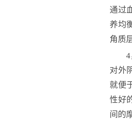
通过
养均
角质
对外
就便
性好
间的