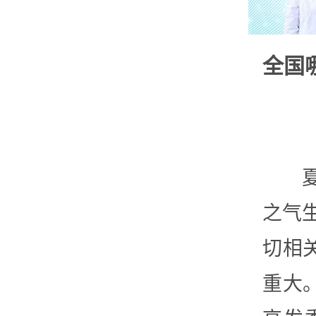
全国
之气
切相
重大