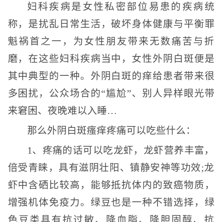
妇科疾病是女性私密部位易患的疾病统
称，是扰乱日常生活，破坏身体健康与平衡罪
魁祸首之一，为女性朋友带来无数痛苦与折
磨，在这些妇科疾病当中，女性外阴白斑便是
其中典型的一种。外阴白斑的痒给患者带来很
多困扰，公众场合的“尴尬”、别人异样眼光带
来窘困、夜晚难以入睡…
那么外阴白斑瘙痒疼痛可以吃些什么：
1、疼痛的话可以吃龙虾，龙虾营养丰富，
倍受青睐，具有滋阴壮阳、镇静安神等功效;龙
虾中含硒比较高，能够抵抗体内的致癌物质，
增强机体免疫力。绿豆也是一种不错选择，绿
色豆类具有抗过敏、降血脂、降胆固醇、抗