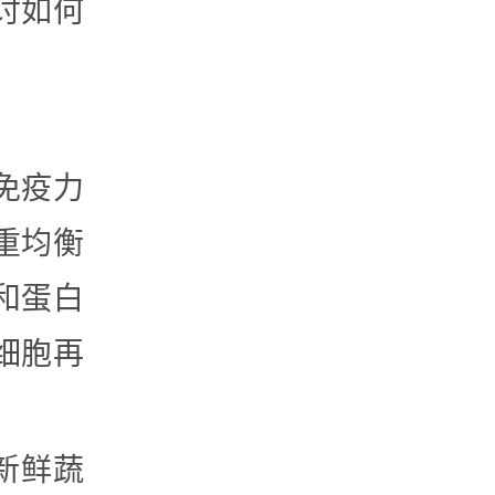
讨如何
免疫力
重均衡
和蛋白
细胞再
如新鲜蔬