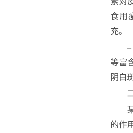
素对
食用
充。
等富
阴白
的作