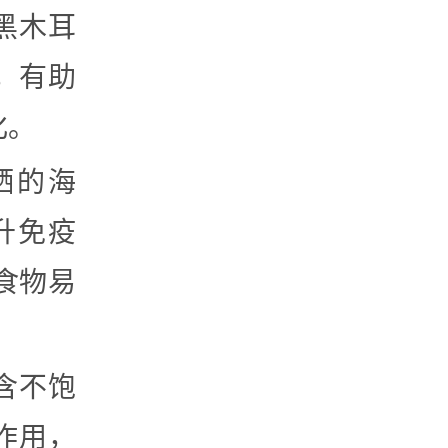
、黑木耳
，有助
化。
硒的海
升免疫
食物易
。
富含不饱
作用，