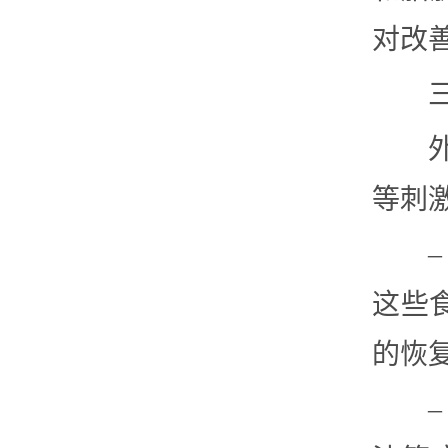
对改
等刺
这些
的恢