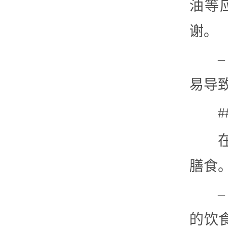
油等
谢。
易导
膳食
的饮