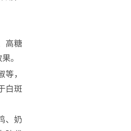
、高糖
效果。
胡椒等，
于白斑
炸鸡、奶