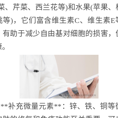
菠菜、芹菜、西兰花等)和水果(苹果、
桃等)，它们富含维生素C、维生素E
，有助于减少自由基对细胞的损害，
康。
– **补充微量元素**：锌、铁、铜