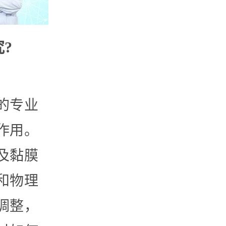
?
的专业
作用。
及黏膜
和物理
调整，