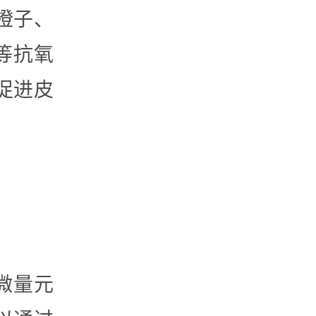
橙子、
等抗氧
促进皮
等微量元