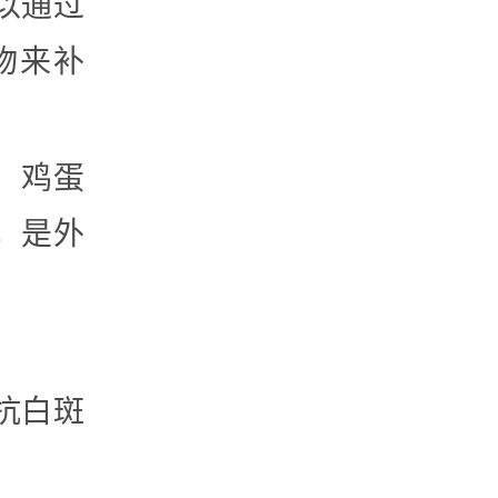
以通过
物来补
奶、鸡蛋
，是外
抗白斑
。