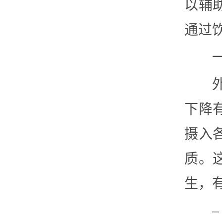
以辅
通过
下降
摄入
质。
生，