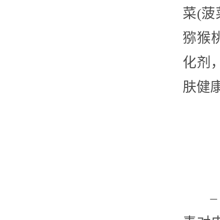
菜(
猕猴
化剂
肤健