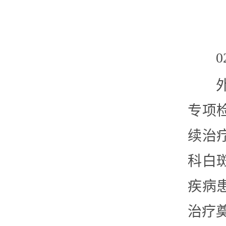
专项
续治
科白
疾病
治疗