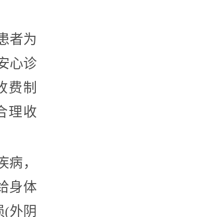
患者为
安心诊
收费制
合理收
疾病，
给身体
(外阴