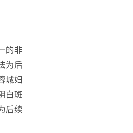
一的非
法为后
蓉城妇
阴白斑
为后续