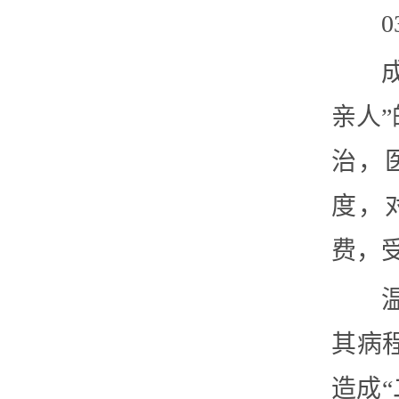
亲人
治，
度，
费，
其病
造成