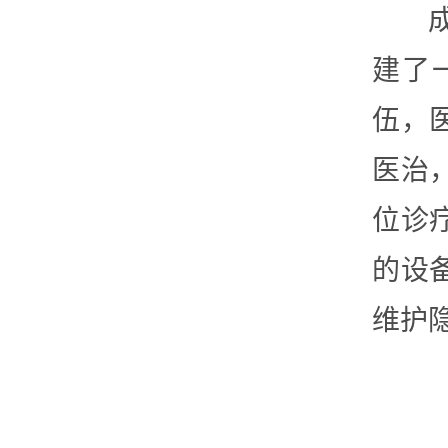
建了
伍，
医治
位诊
的设
维护