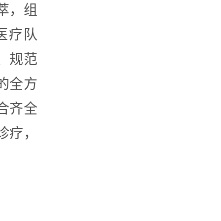
萃，组
医疗队
、规范
的全方
合齐全
诊疗，