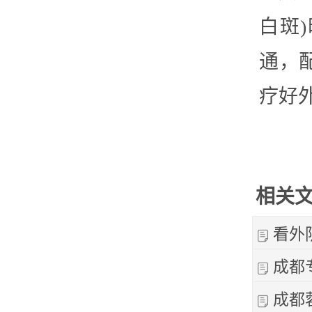
白斑
通，
疗好
相关
看外
成都
成都