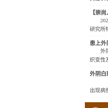
【崇尚
2
研究所特
患上外
外
织变性
外阴白
外
出现病