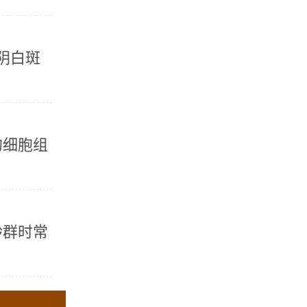
外阴白斑
的细胞组
群时常