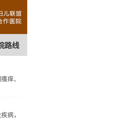
院路线
阴瘙痒、
疾病，