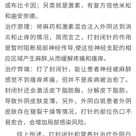
或布比卡因；另类就是激素，有复方倍他米松
和曲安奈德。
治疗原理：将麻药和激素混合注入外阴达到消
炎和止痒的情况，简而言之，打封闭针的作用
是暂时阻断局部神经传导,使这些神经支配的相
应区域产生麻醉,从而缓解疼痛和瘙痒。
治疗弊端：打了封闭针，能让患者神经被麻醉
感觉不到瘙痒疼痛，但并不是疾病被治愈了。
封闭针还会激活皮下脂肪酶，分解皮下脂肪，
导致外阴皮肤变薄。另外，外阴白斑患者外阴
皮肤存在皲裂干燥等情况，打针的部位伤口不
易愈合，会增加局部感染风险。
综上所述，打封闭针和营养针治疗外阴白