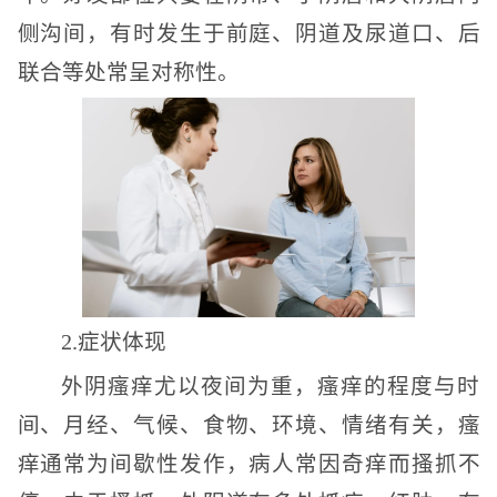
侧沟间，有时发生于前庭、阴道及尿道口、后
联合等处常呈对称性。
2.症状体现
外阴瘙痒尤以夜间为重，瘙痒的程度与时
间、月经、气候、食物、环境、情绪有关，瘙
痒通常为间歇性发作，病人常因奇痒而搔抓不