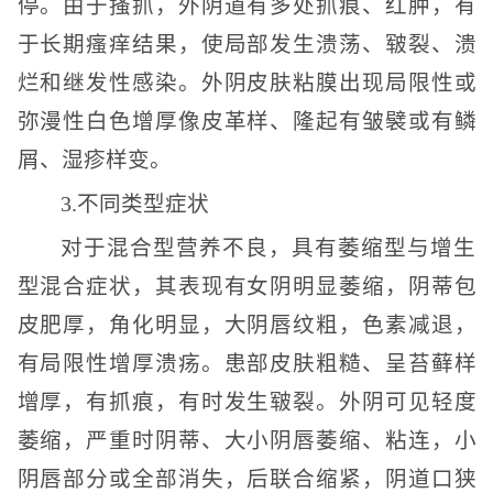
停。由于搔抓，外阴道有多处抓痕、红肿，有
于长期瘙痒结果，使局部发生溃荡、皲裂、溃
烂和继发性感染。外阴皮肤粘膜出现局限性或
弥漫性白色增厚像皮革样、隆起有皱襞或有鳞
屑、湿疹样变。
3.不同类型症状
对于混合型营养不良，具有萎缩型与增生
型混合症状，其表现有女阴明显萎缩，阴蒂包
皮肥厚，角化明显，大阴唇纹粗，色素减退，
有局限性增厚溃疡。患部皮肤粗糙、呈苔藓样
增厚，有抓痕，有时发生皲裂。外阴可见轻度
萎缩，严重时阴蒂、大小阴唇萎缩、粘连，小
阴唇部分或全部消失，后联合缩紧，阴道口狭