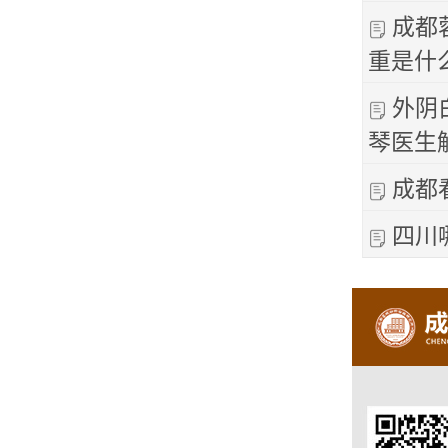
成都
重是什
外阴
琴医生
成都
四川