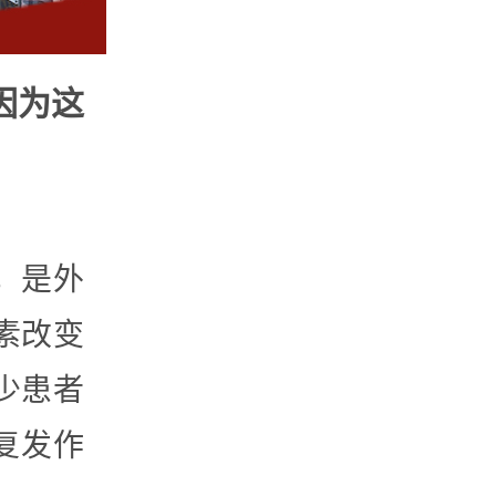
因为这
，是外
素改变
少患者
复发作