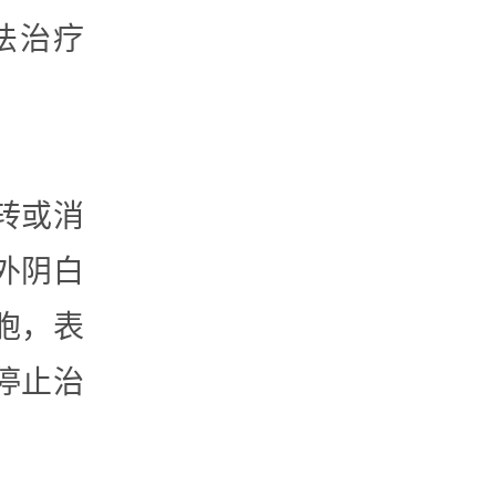
法治疗
。
转或消
外阴白
胞，表
停止治