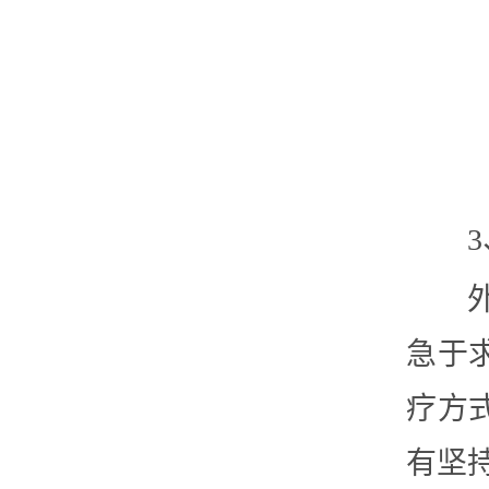
急于
疗方
有坚