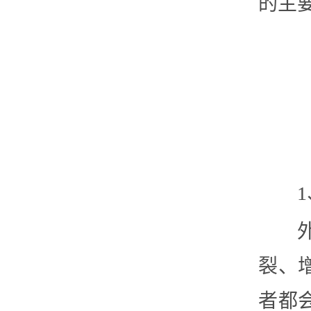
的主
裂、
者都