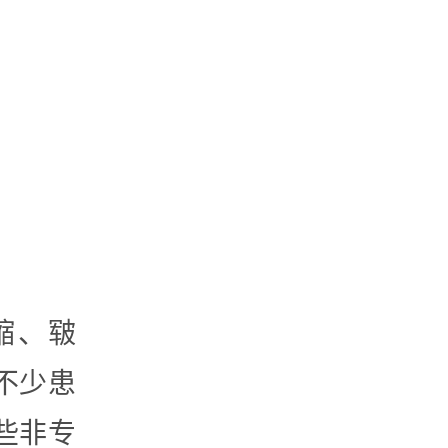
缩、皲
不少患
些非专