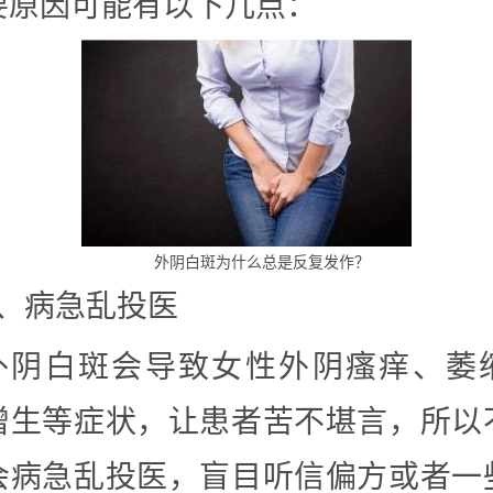
要原因可能有以下几点：
外阴白斑为什么总是反复发作？
1、病急乱投医
外阴白斑会导致女性外阴瘙痒、萎
增生等症状，让患者苦不堪言，所以
会病急乱投医，盲目听信偏方或者一