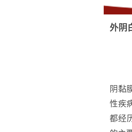
外阴
阴黏
性疾
都经