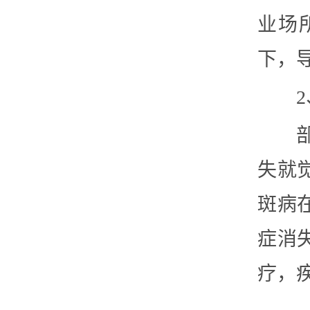
业场
下，
失就
斑病
症消
疗，